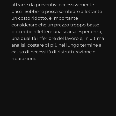
attrarre da preventivi eccessivamente
bassi. Sebbene possa sembrare allettante
un costo ridotto, è importante
considerare che un prezzo troppo basso
potrebbe riflettere una scarsa esperienza,
una qualità inferiore del lavoro e, in ultima
analisi, costare di più nel lungo termine a
causa di necessità di ristrutturazione o
riparazioni.
Un altro errore da evitare riguarda le
offerte che includono ‘SEO’ senza fornire
dettagli specifici. La SEO, o ottimizzazione
per i motori di ricerca, è un elemento
cruciale per garantire che un sito web
possa essere facilmente trovato online.
Un’offerta che menziona l’inclusione della