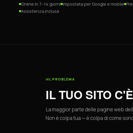
Online in 7–14 giorni
Impostata per Google e mobile
Pre
Assistenza inclusa
IL PROBLEMA
IL TUO SITO C'È
La maggior parte delle pagine web delle
Non è colpa tua — è colpa di come sono