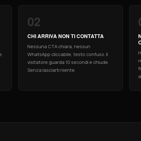
02
CHI ARRIVA NON TI CONTATTA
Nessuna CTA chiara, nessun
H
e.
WhatsApp cliccabile, testo confuso. Il
r
visitatore guarda 10 secondi e chiude.
f
Senza lasciarti niente.
a