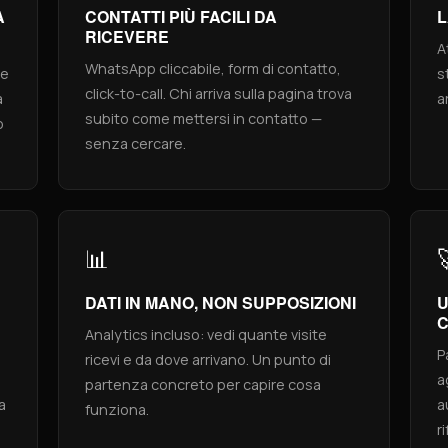
A
CONTATTI PIÙ FACILI DA
L
RICEVERE
A
WhatsApp cliccabile, form di contatto,
le
s
click-to-call. Chi arriva sulla pagina trova
a
a
subito come mettersi in contatto —
o
senza cercare.
📊
DATI IN MANO, NON SUPPOSIZIONI
U
Analytics incluso: vedi quante visite
P
ricevi e da dove arrivano. Un punto di
a
partenza concreto per capire cosa
a
a
funziona.
r