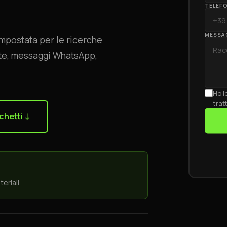
TELEF
MESSA
impostata per le ricerche
nate, messaggi WhatsApp,
Ho l
trat
chetti ↓
teriali