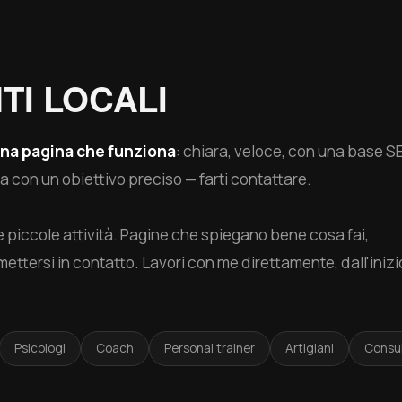
TI LOCALI
na pagina che funziona
: chiara, veloce, con una base S
ita con un obiettivo preciso — farti contattare.
e piccole attività. Pagine che spiegano bene cosa fai,
ettersi in contatto. Lavori con me direttamente, dall'inizi
Psicologi
Coach
Personal trainer
Artigiani
Consul